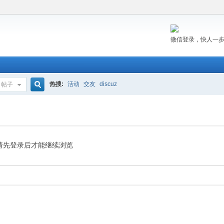
微信登录，快人一
热搜:
活动
交友
discuz
帖子
搜
索
请先登录后才能继续浏览