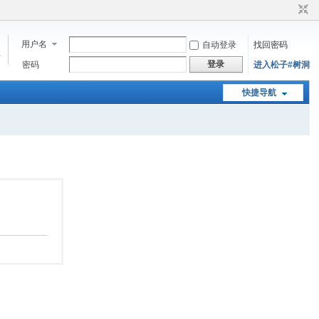
用户名
自动登录
找回密码
步
登录
密码
进入松子#树洞
快捷导航