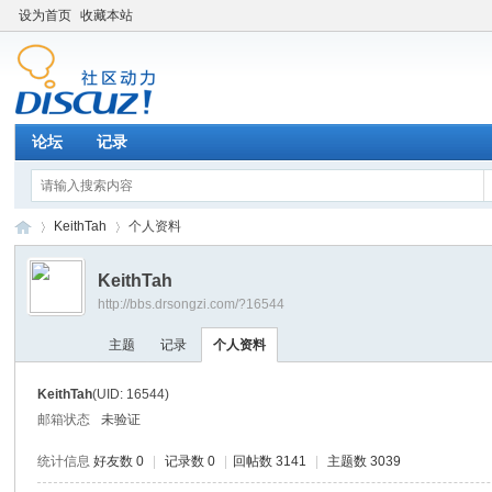
设为首页
收藏本站
论坛
记录
KeithTah
个人资料
KeithTah
http://bbs.drsongzi.com/?16544
松
›
›
主题
记录
个人资料
KeithTah
(UID: 16544)
邮箱状态
未验证
统计信息
好友数 0
|
记录数 0
|
回帖数 3141
|
主题数 3039