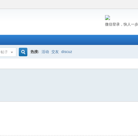
微信登录，快人一
热搜:
活动
交友
discuz
帖子
搜
索