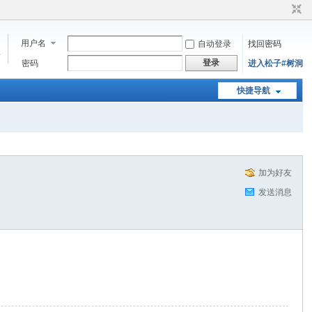
用户名
自动登录
找回密码
步
登录
密码
进入松子#树洞
快捷导航
加为好友
发送消息