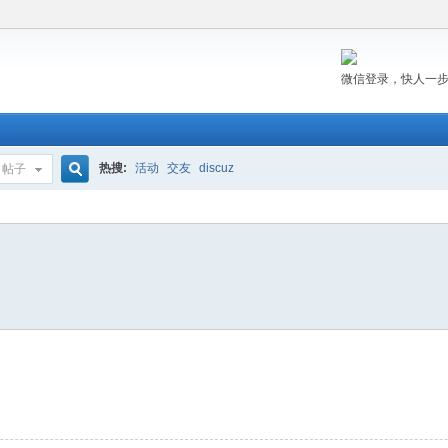
微信登录，快人一
热搜:
活动
交友
discuz
帖子
搜
索