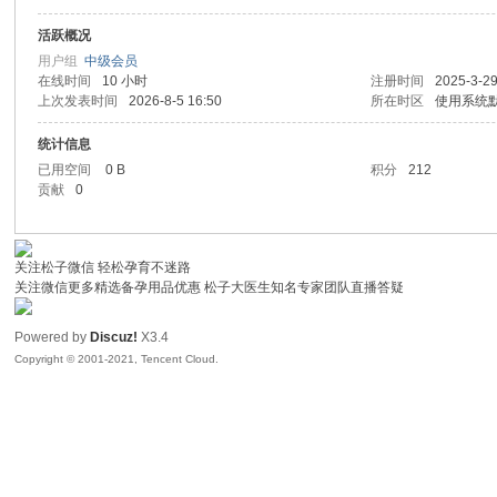
活跃概况
子
用户组
中级会员
在线时间
10 小时
注册时间
2025-3-29
上次发表时间
2026-8-5 16:50
所在时区
使用系统
统计信息
已用空间
0 B
积分
212
贡献
0
关注松子微信 轻松孕育不迷路
#
关注微信更多精选备孕用品优惠 松子大医生知名专家团队直播答疑
Powered by
Discuz!
X3.4
Copyright © 2001-2021, Tencent Cloud.
树