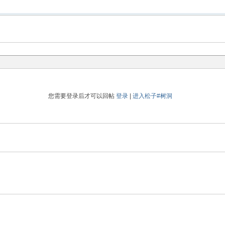
您需要登录后才可以回帖
登录
|
进入松子#树洞