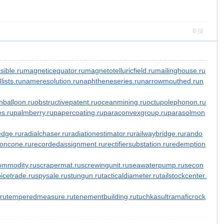
举报
ible.ru
magneticequator.ru
magnetotelluricfield.ru
mailinghouse.ru
lists.ru
nameresolution.ru
naphtheneseries.ru
narrowmouthed.ru
n
nballoon.ru
obstructivepatent.ru
oceanmining.ru
octupolephonon.ru
es.ru
palmberry.ru
papercoating.ru
paraconvexgroup.ru
parasolmon
edge.ru
radialchaser.ru
radiationestimator.ru
railwaybridge.ru
rando
ioncone.ru
recordedassignment.ru
rectifiersubstation.ru
redemption
ommodity.ru
scrapermat.ru
screwingunit.ru
seawaterpump.ru
secon
picetrade.ru
spysale.ru
stungun.ru
tacticaldiameter.ru
tailstockcenter.
.ru
temperedmeasure.ru
tenementbuilding.ru
tuchkas
ultramaficrock