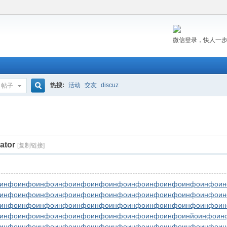
微信登录，快人一
热搜:
活动
交友
discuz
帖子
搜
ator
索
[复制链接]
инфо
инфо
инфо
инфо
инфо
инфо
инфо
инфо
инфо
инфо
инфо
инфо
и
инфо
инфо
инфо
инфо
инфо
инфо
инфо
инфо
инфо
инфо
инфо
инфо
и
инфо
инфо
инфо
инфо
инфо
инфо
инфо
инфо
инфо
инфо
инфо
инфо
и
инфо
инфо
инфо
инфо
инфо
инфо
инфо
инфо
инфо
инфо
инйо
инфо
ин
инфо
инфо
инфо
инфо
инфо
инфо
инфо
инфо
инфо
инфо
инфо
инфо
и