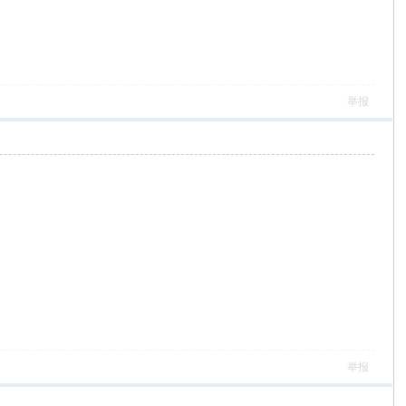
举报
举报