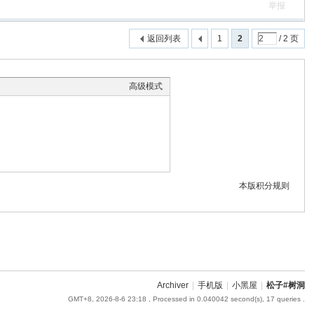
举报
返回列表
1
2
/ 2 页
高级模式
本版积分规则
Archiver
|
手机版
|
小黑屋
|
松子#树洞
GMT+8, 2026-8-6 23:18
, Processed in 0.040042 second(s), 17 queries .