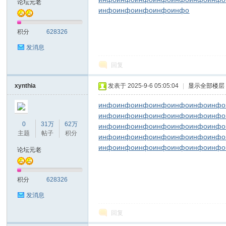
论坛元老
инфо
инфо
инфо
инфо
инфо
子
积分
628326
发消息
回复
xynthia
发表于 2025-9-6 05:05:04
|
显示全部楼层
инфо
инфо
инфо
инфо
инфо
инфо
инфо
инфо
инфо
инфо
инфо
инфо
инфо
инфо
#
0
31万
62万
инфо
инфо
инфо
инфо
инфо
инфо
инфо
主题
帖子
积分
инфо
инфо
инфо
инфо
инфо
инфо
инфо
инфо
инфо
инфо
инфо
инфо
инфо
инфо
论坛元老
积分
628326
发消息
回复
树