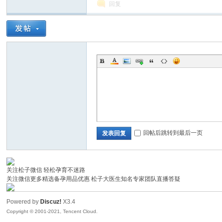
回复
回帖后跳转到最后一页
发表回复
关注松子微信 轻松孕育不迷路
关注微信更多精选备孕用品优惠 松子大医生知名专家团队直播答疑
Powered by
Discuz!
X3.4
Copyright © 2001-2021, Tencent Cloud.