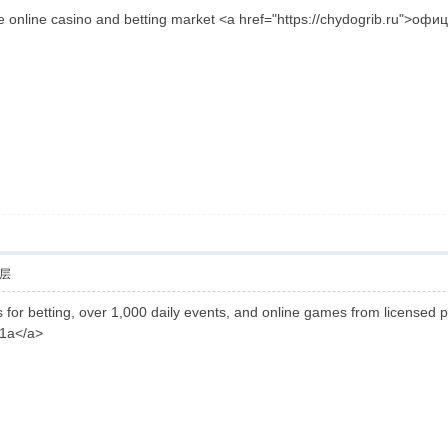
 the online casino and betting market <a href="https://chydogrib.ru">
层
ts for betting, over 1,000 daily events, and online games from licensed 
p1a</a>