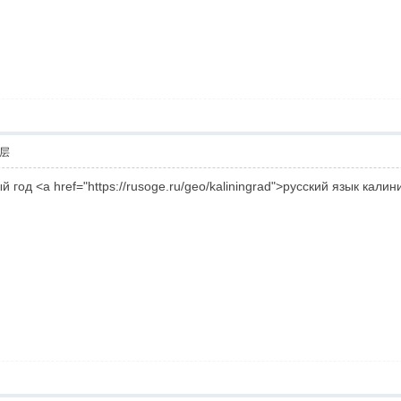
层
 год <a href="https://rusoge.ru/geo/kaliningrad">русский язык кали