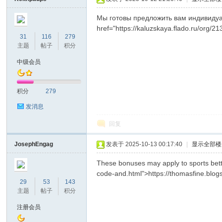
Мы готовы предложить вам индивидуа
href="https://kaluzskaya.flado.ru/org/2
31
116
279
主题
帖子
积分
中级会员
积分
279
发消息
回复
JosephEngag
发表于 2025-10-13 00:17:40
|
显示全部楼
These bonuses may apply to sports bett
code-and.html">https://thomasfine.blo
29
53
143
主题
帖子
积分
注册会员