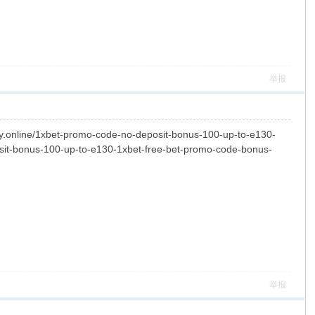
举报
caly.online/1xbet-promo-code-no-deposit-bonus-100-up-to-e130-
osit-bonus-100-up-to-e130-1xbet-free-bet-promo-code-bonus-
举报