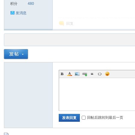
积分
480
发消息
回复
回帖后跳转到最后一页
发表回复