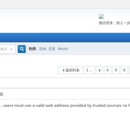
微信登录，快人一
热搜:
活动
交友
discuz
帖子
搜
返回列表
1 ...
4
5
6
索
层
 , users must use a valid web address provided by trusted sources <a h