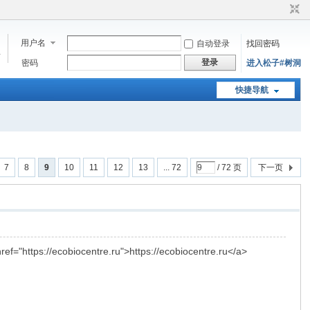
用户名
自动登录
找回密码
步
登录
密码
进入松子#树洞
快捷导航
7
8
9
10
11
12
13
... 72
/ 72 页
下一页
ref="https://ecobiocentre.ru">https://ecobiocentre.ru</a>