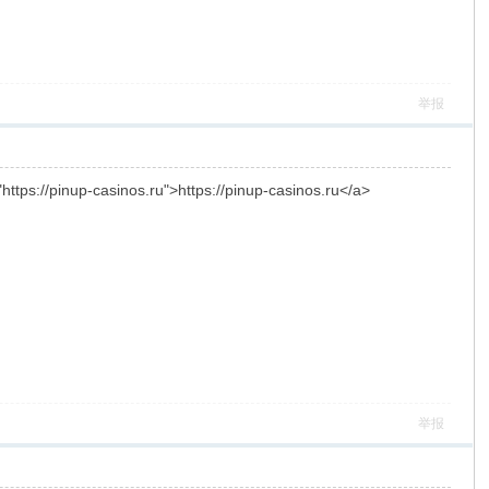
举报
ttps://pinup-casinos.ru">https://pinup-casinos.ru</a>
举报