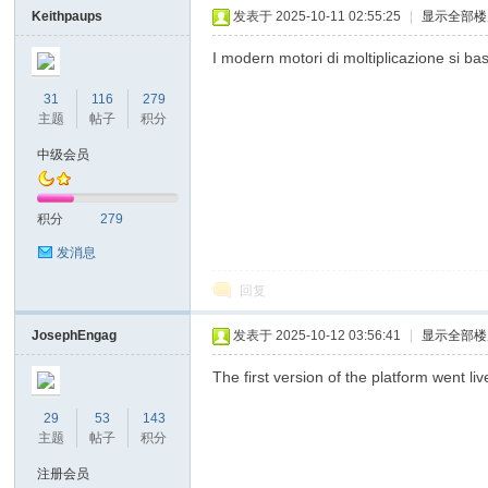
Keithpaups
发表于 2025-10-11 02:55:25
|
显示全部楼
I modern motori di moltiplicazione si b
31
116
279
主题
帖子
积分
中级会员
洞
积分
279
发消息
回复
JosephEngag
发表于 2025-10-12 03:56:41
|
显示全部楼
The first version of the platform went l
29
53
143
主题
帖子
积分
注册会员