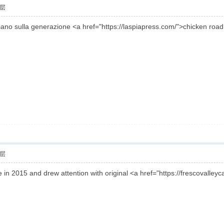
层
asano sulla generazione <a href="https://laspiapress.com/">chicken roa
层
ive in 2015 and drew attention with original <a href="https://frescovall