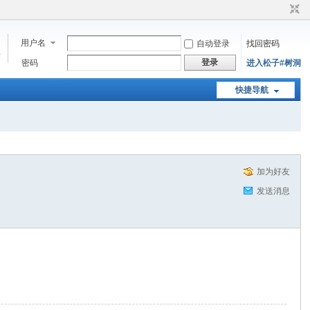
用户名
自动登录
找回密码
步
登录
密码
进入松子#树洞
快捷导航
加为好友
发送消息