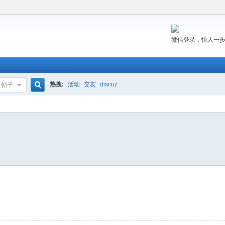
微信登录，快人一
热搜:
活动
交友
discuz
帖子
搜
索