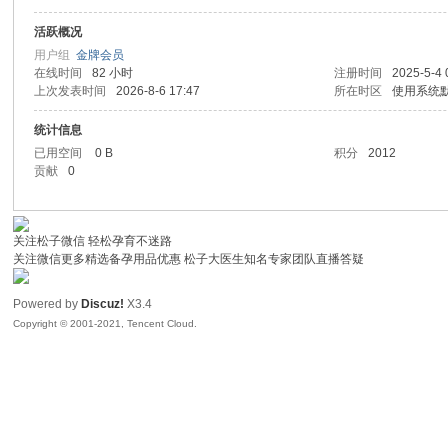
活跃概况
子
用户组
金牌会员
在线时间
82 小时
注册时间
2025-5-4 
上次发表时间
2026-8-6 17:47
所在时区
使用系统
统计信息
已用空间
0 B
积分
2012
贡献
0
关注松子微信 轻松孕育不迷路
#
关注微信更多精选备孕用品优惠 松子大医生知名专家团队直播答疑
Powered by
Discuz!
X3.4
Copyright © 2001-2021, Tencent Cloud.
树