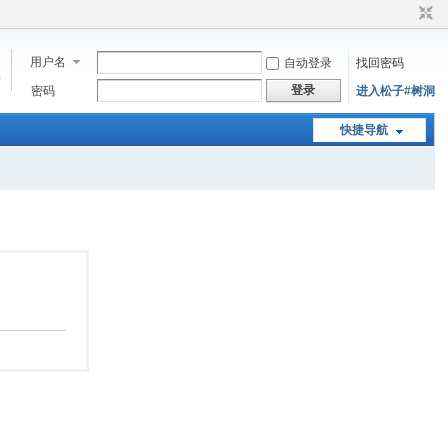
用户名
自动登录
找回密码
步
登录
密码
进入松子#树洞
快捷导航