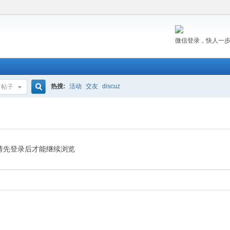
微信登录，快人一
热搜:
活动
交友
discuz
帖子
搜
索
请先登录后才能继续浏览