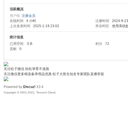
活跃概况
子
用户组
注册会员
在线时间
4 小时
注册时间
2024-9-23
上次发表时间
2025-1-19 23:02
所在时区
使用系统
统计信息
已用空间
0 B
积分
72
贡献
0
关注松子微信 轻松孕育不迷路
#
关注微信更多精选备孕用品优惠 松子大医生知名专家团队直播答疑
Powered by
Discuz!
X3.4
Copyright © 2001-2021, Tencent Cloud.
树