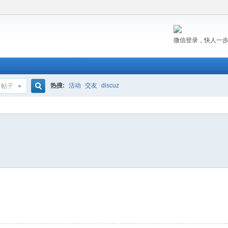
微信登录，快人一
热搜:
活动
交友
discuz
帖子
搜
索