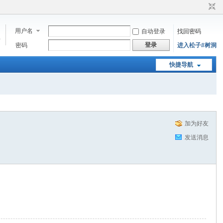
用户名
自动登录
找回密码
步
登录
密码
进入松子#树洞
快捷导航
加为好友
发送消息