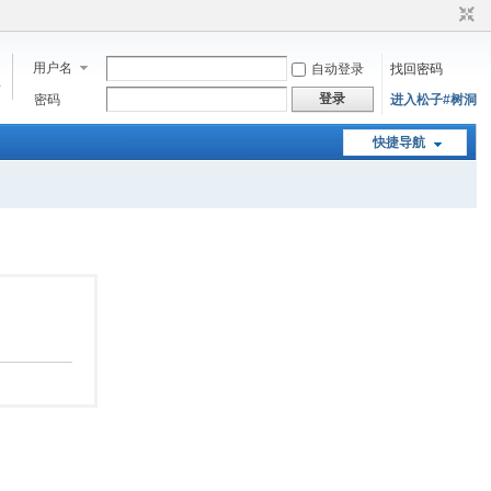
用户名
自动登录
找回密码
步
登录
密码
进入松子#树洞
快捷导航