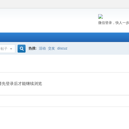
微信登录，快人一
热搜:
活动
交友
discuz
帖子
搜
索
请先登录后才能继续浏览