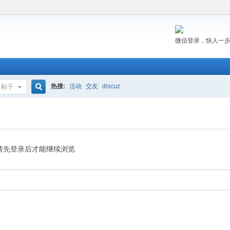
微信登录，快人一
热搜:
活动
交友
discuz
帖子
搜
索
请先登录后才能继续浏览