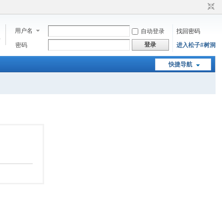
用户名
自动登录
找回密码
步
登录
密码
进入松子#树洞
快捷导航